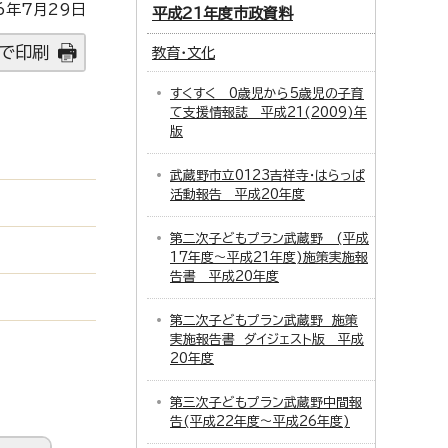
6年7月29日
平成21年度市政資料
で印刷
教育・文化
すくすく 0歳児から5歳児の子育
て支援情報誌 平成21(2009)年
版
武蔵野市立0123吉祥寺・はらっぱ
活動報告 平成20年度
第二次子どもプラン武蔵野 (平成
17年度～平成21年度)施策実施報
告書 平成20年度
第二次子どもプラン武蔵野 施策
実施報告書 ダイジェスト版 平成
20年度
第三次子どもプラン武蔵野中間報
告(平成22年度～平成26年度)