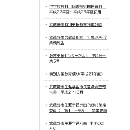
中学校教科用図書採択関係資料
平成22年度～平成23年度使用
武蔵野市特別支援教育推進計画
武蔵野市の教育相談 平成20年度
業務報告
教育支援センターだより 第4号～
第5号
特別支援教育便り(平成21年度)
武蔵野市生涯学習市民意識調査報
告書 平成21年3月
武蔵野市生涯学習計画(仮称)策定
委員会 第1回～第9回 議事要録
武蔵野市生涯学習計画 中間のま
とめ