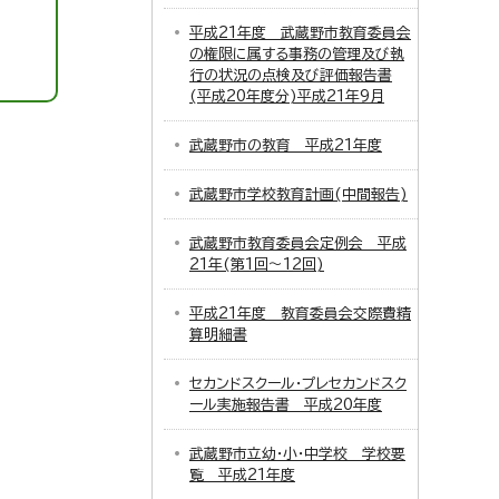
平成21年度 武蔵野市教育委員会
の権限に属する事務の管理及び執
行の状況の点検及び評価報告書
(平成20年度分)平成21年9月
武蔵野市の教育 平成21年度
武蔵野市学校教育計画(中間報告)
武蔵野市教育委員会定例会 平成
21年(第1回～12回)
平成21年度 教育委員会交際費精
算明細書
セカンドスクール・プレセカンドスク
ール実施報告書 平成20年度
武蔵野市立幼・小・中学校 学校要
覧 平成21年度