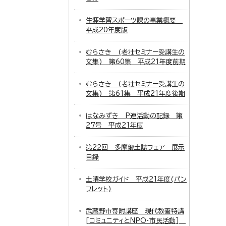
生涯学習スポーツ課の事業概要
平成20年度版
むらさき (老壮セミナー受講生の
文集) 第60集 平成21年度前期
むらさき (老壮セミナー受講生の
文集) 第61集 平成21年度後期
はなみずき P連活動の記録 第
27号 平成21年度
第22回 多摩郷土誌フェア 展示
目録
土曜学校ガイド 平成21年度(パン
フレット)
武蔵野市寄附講座 現代教養特講
[コミュニティとNPO・市民活動]