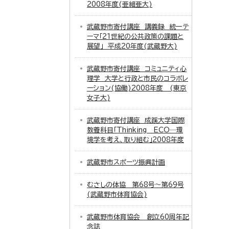
2008年度(亜細亜大)
武蔵野市寄付講座 講義録 統一テ
ーマ「21世紀の公共政策の課題と
展望」 平成20年度(武蔵野大)
武蔵野市寄付講座 コミュニティ心
理学 大学と行政と市民のコラボレ
ーション(協働)2008年度 (東京
女子大)
武蔵野市寄付講座 成蹊大学国際
教養科目「Thinking ECO─環
境学を考え、取り組む」2008年度
武蔵野市スポーツ振興計画
むさしの体協 第68号～第69号
(武蔵野市体育協会)
武蔵野市体育協会 創立60周年記
念誌