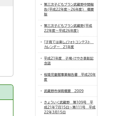
第三次子どもプラン武蔵野中間報
告(平成22年度～26年度) 概要
版
第三次子どもプラン武蔵野(平成
22年度～平成26年度)
「子育ては楽し」フォトコンテスト
カレンダー 21年度
平成21年度 子鳩・けやき表彰記
念誌
桜堤児童館事業報告書 平成20年
度
武蔵野市保育概要 2009
きょういく武蔵野 第109号 平
成21年7月15日～第111号 平成
22年3月15日