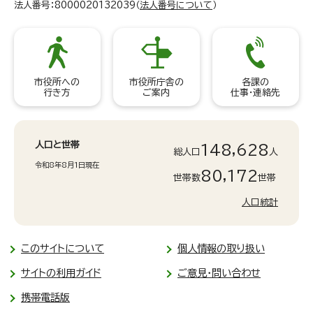
法人番号：8000020132039（
法人番号について
）
市役所への
市役所庁舎の
各課の
行き方
ご案内
仕事・連絡先
人口と世帯
148,628
総人口
人
令和8年8月1日現在
80,172
世帯数
世帯
人口統計
このサイトについて
個人情報の取り扱い
サイトの利用ガイド
ご意見・問い合わせ
携帯電話版