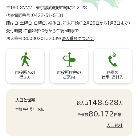
〒180-8777 東京都武蔵野市緑町2-2-28
代表電話番号：0422-51-5131
閉庁日：土曜日・日曜日、祝休日、年末年始（12月29日から1月3日まで）
受付時間：午前8時30分から午後5時まで
法人番号：8000020132039（
法人番号について
）
市役所への
市役所庁舎の
各課の
行き方
ご案内
仕事・連絡先
人口と世帯
148,628
総人口
人
令和8年8月1日現在
80,172
世帯数
世帯
人口統計