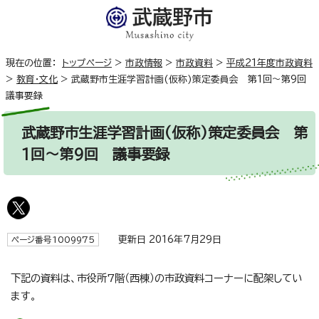
現在の位置：
トップページ
>
市政情報
>
市政資料
>
平成21年度市政資料
>
教育・文化
>
武蔵野市生涯学習計画(仮称)策定委員会 第1回～第9回
議事要録
武蔵野市生涯学習計画(仮称)策定委員会 第
1回～第9回 議事要録
更新日 2016年7月29日
ページ番号1009975
下記の資料は、市役所7階（西棟）の市政資料コーナーに配架してい
ます。