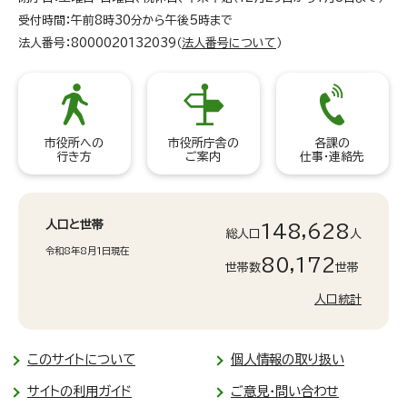
受付時間：午前8時30分から午後5時まで
法人番号：8000020132039（
法人番号について
）
市役所への
市役所庁舎の
各課の
行き方
ご案内
仕事・連絡先
人口と世帯
148,628
総人口
人
令和8年8月1日現在
80,172
世帯数
世帯
人口統計
このサイトについて
個人情報の取り扱い
サイトの利用ガイド
ご意見・問い合わせ