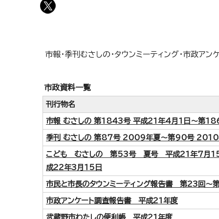
市報・季刊むさしの・タウンミーティング・市政アン
市政資料一覧
刊行物名
市報 むさしの 第1843号 平成21年4月1日～第18
季刊 むさしの 第87号 2009年夏～第90号 201
こども むさしの 第53号 夏号 平成21年7月1
成22年3月15日
市民と市長のタウンミーティング報告書 第23回～第
市政アンケート調査報告書 平成21年度
武蔵野市わたしの便利帳 平成21年度