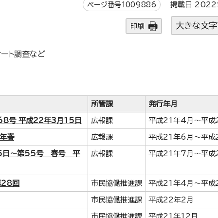
ページ番号1009886
掲載日 2022
大きな文字
印刷
ケート調査など
所管課
発行年月
68号 平成22年3月15日
広報課
平成21年4月～平成
0年春
広報課
平成21年6月～平成
5日～第55号 春号 平
広報課
平成21年7月～平成
28回
市民協働推進課
平成21年4月～平成
市民協働推進課
平成22年2月
市民協働推進課
平成21年12月