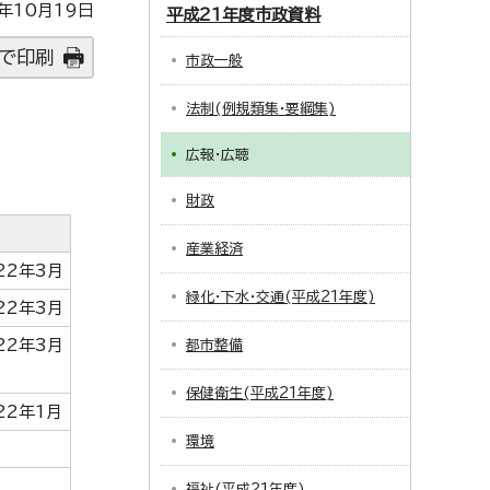
年10月19日
平成21年度市政資料
で印刷
市政一般
法制(例規類集・要綱集)
広報・広聴
財政
産業経済
22年3月
緑化・下水・交通(平成21年度)
22年3月
22年3月
都市整備
保健衛生(平成21年度)
22年1月
環境
福祉(平成21年度)