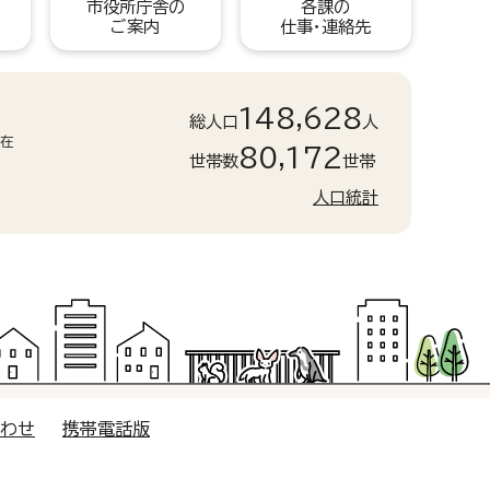
市役所庁舎の
各課の
ご案内
仕事・連絡先
148,628
総人口
人
現在
80,172
世帯数
世帯
人口統計
合わせ
携帯電話版