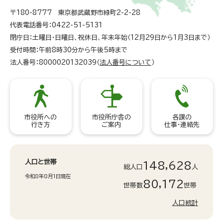
〒180-8777 東京都武蔵野市緑町2-2-28
代表電話番号：0422-51-5131
閉庁日：土曜日・日曜日、祝休日、年末年始（12月29日から1月3日まで）
受付時間：午前8時30分から午後5時まで
法人番号：8000020132039（
法人番号について
）
市役所への
市役所庁舎の
各課の
行き方
ご案内
仕事・連絡先
人口と世帯
148,628
総人口
人
令和8年8月1日現在
80,172
世帯数
世帯
人口統計