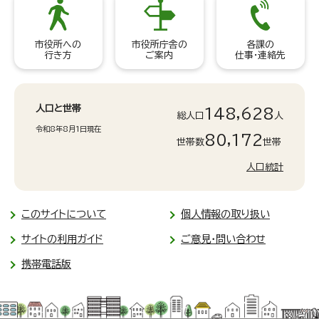
市役所への
市役所庁舎の
各課の
行き方
ご案内
仕事・連絡先
人口と世帯
148,628
総人口
人
令和8年8月1日現在
80,172
世帯数
世帯
人口統計
このサイトについて
個人情報の取り扱い
サイトの利用ガイド
ご意見・問い合わせ
携帯電話版