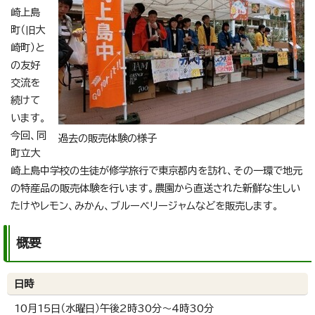
崎上島
町（旧大
崎町）と
の友好
交流を
続けて
います。
今回、同
過去の販売体験の様子
町立大
崎上島中学校の生徒が修学旅行で東京都内を訪れ、その一環で地元
の特産品の販売体験を行います。農園から直送された新鮮な生しい
たけやレモン、みかん、ブルーベリージャムなどを販売します。
概要
日時
10月15日（水曜日）午後2時30分～4時30分