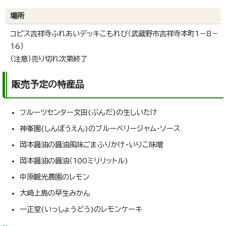
場所
コピス吉祥寺ふれあいデッキこもれび（武蔵野市吉祥寺本町1－8－
16）
（注意）売り切れ次第終了
販売予定の特産品
フルーツセンター文田(ぶんだ)の生しいたけ
神峯園(しんぽうえん)のブルーベリージャム・ソース
岡本醤油の醤油風味ごまふりかけ・いりこ味噌
岡本醤油の醤油（100ミリリットル)
中原観光農園のレモン
大崎上島の早生みかん
一正堂(いっしょうどう)のレモンケーキ