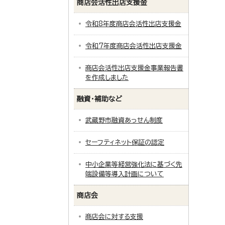
商店会活性出店支援金
令和8年度商店会活性出店支援金
令和7年度商店会活性出店支援金
商店会活性出店支援金事業報告書
を作成しました
融資・補助など
武蔵野市融資あっせん制度
セーフティネット保証の認定
中小企業等経営強化法に基づく先
端設備等導入計画について
商店会
商店会に対する支援