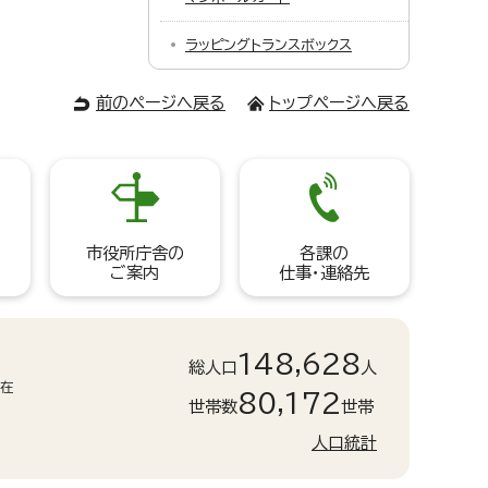
ラッピングトランスボックス
前のページへ戻る
トップページへ戻る
市役所庁舎の
各課の
ご案内
仕事・連絡先
148,628
総人口
人
現在
80,172
世帯数
世帯
人口統計