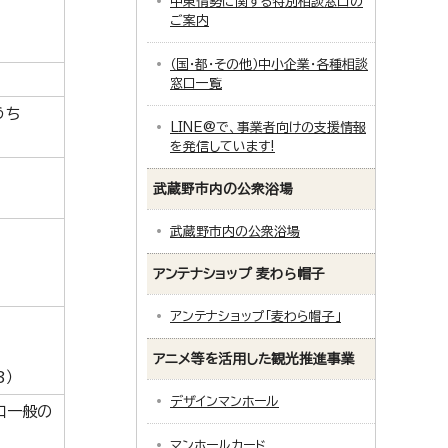
中東情勢に関する特別相談窓口の
ご案内
（国・都・その他）中小企業・各種相談
窓口一覧
うち
LINE@で、事業者向けの支援情報
を発信しています!
武蔵野市内の公衆浴場
武蔵野市内の公衆浴場
アンテナショップ 麦わら帽子
アンテナショップ「麦わら帽子」
アニメ等を活用した観光推進事業
3）
デザインマンホール
口一般の
マンホールカード