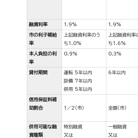
融資利率
1.9%
1.9%
市の利子補給
上記融資利率のう
上記融資利率
率
ち1.0%
ち1.6%
本人負担の利
0.9%
0.3%
率
貸付期間
運転 5年以内
6年以内
設備 7年以内
併用 5年以内
信用保証料補
助割合
1／2（市）
全額（市）
併用可能な融
特別融資
一般融資
資種類
又は
又は