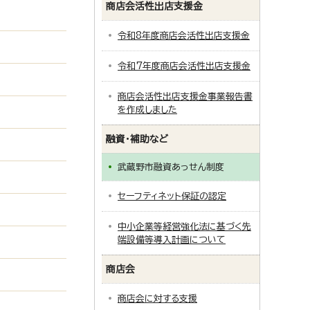
商店会活性出店支援金
令和8年度商店会活性出店支援金
令和7年度商店会活性出店支援金
商店会活性出店支援金事業報告書
を作成しました
融資・補助など
武蔵野市融資あっせん制度
セーフティネット保証の認定
中小企業等経営強化法に基づく先
端設備等導入計画について
商店会
商店会に対する支援