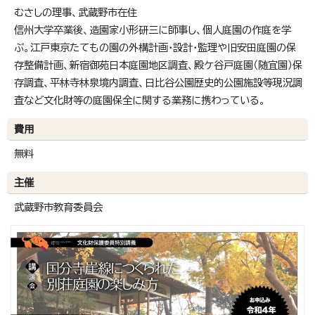
むさしの理事、武蔵野市在住
信州大学卒業後、造園家小形研三に師事し、個人庭園の作庭を学
ぶ。江戸東京たてもの園の外構計画・設計・監理や旧安田庭園の保
存整備計画、新宿御苑日本庭園地区調査、殿ケ谷戸庭園（随宜園）保
存調査、平林寺林泉境内調査、日比谷公園歴史的公園施設等現況調
査など文化財等の庭園保全に関する業務に携わっている。
費用
無料
主催
武蔵野市教育委員会