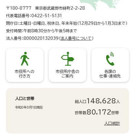
〒180-8777 東京都武蔵野市緑町2-2-28
代表電話番号：0422-51-5131
閉庁日：土曜日・日曜日、祝休日、年末年始（12月29日から1月3日まで）
受付時間：午前8時30分から午後5時まで
法人番号：8000020132039（
法人番号について
）
市役所への
市役所庁舎の
各課の
行き方
ご案内
仕事・連絡先
人口と世帯
148,628
総人口
人
令和8年8月1日現在
80,172
世帯数
世帯
人口統計