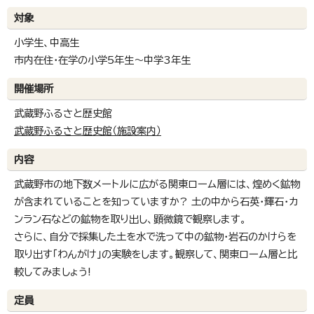
対象
小学生、中高生
市内在住・在学の小学5年生～中学3年生
開催場所
武蔵野ふるさと歴史館
武蔵野ふるさと歴史館（施設案内）
内容
武蔵野市の地下数メートルに広がる関東ローム層には、煌めく鉱物
が含まれていることを知っていますか? 土の中から石英・輝石・カ
ンラン石などの鉱物を取り出し、顕微鏡で観察します。
さらに、自分で採集した土を水で洗って中の鉱物・岩石のかけらを
取り出す「わんがけ」の実験をします。観察して、関東ローム層と比
較してみましょう!
定員