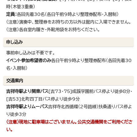
時（木管3重奏）
定員：
各回先着30名（各日午前9時より整理券配布・入替制）
（注意）演奏中、整理券をお持ちの方以外は館内に入場できません。
（注意）各自室内履き・外靴用袋をお持ちください。
申し込み
事前申し込みは不要です。
イベント参加希望者のみ
各日午前9時より整理券配布（各回先着30
名・入替制）
交通案内
吉祥寺駅より関東バス
[吉73・75]成蹊学園前バス停より徒歩8分・
[吉53]北町四丁目バス停より徒歩9分
吉祥寺駅よりムーバス
吉祥寺北西循環（2号路線）扶桑通りバス停よ
り徒歩3分
（注意）現地に駐車場はございません。公共交通機関をご利用くださ
い。