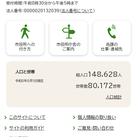
受付時間：午前8時30分から午後5時まで
法人番号：8000020132039（
法人番号について
）
市役所への
市役所庁舎の
各課の
行き方
ご案内
仕事・連絡先
人口と世帯
148,628
総人口
人
令和8年8月1日現在
80,172
世帯数
世帯
人口統計
このサイトについて
個人情報の取り扱い
サイトの利用ガイド
ご意見・問い合わせ