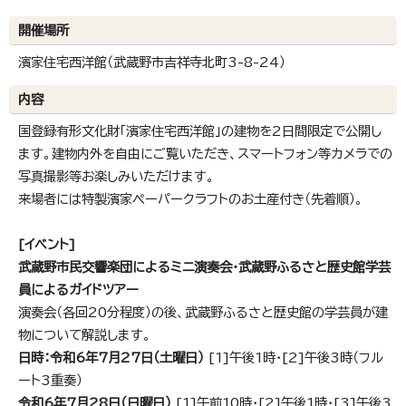
開催場所
濱家住宅西洋館（武蔵野市吉祥寺北町3-8-24）
内容
国登録有形文化財「濱家住宅西洋館」の建物を2日間限定で公開し
ます。建物内外を自由にご覧いただき、スマートフォン等カメラでの
写真撮影等お楽しみいただけます。
来場者には特製濱家ペーパークラフトのお土産付き（先着順）。
[イベント]
武蔵野市民交響楽団によるミニ演奏会・武蔵野ふるさと歴史館学芸
員によるガイドツアー
演奏会（各回20分程度）の後、武蔵野ふるさと歴史館の学芸員が建
物について解説します。
日時：令和6年7月27日（土曜日）
[1]午後1時・[2]午後3時（フル
ート3重奏）
令和6年7月28日（日曜日）
[1]午前10時・[2]午後1時・[3]午後3