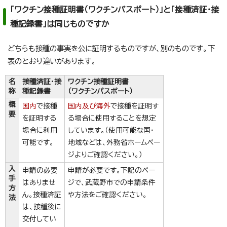
「ワクチン接種証明書（ワクチンパスポート）」と「接種済証・接
種記録書」は同じものですか
どちらも接種の事実を公に証明するものですが、別のものです。下
表のとおり違いがあります。
名
接種済証・接
ワクチン接種証明書
称
種記録書
（ワクチンパスポート）
概
国内
で接種
国内及び海外
で接種を証明す
要
を証明する
る場合に使用することを想定
場合に利用
しています。（使用可能な国・
可能です。
地域などは、外務省ホームペー
ジよりご確認ください。）
入
申請の必要
申請が必要です。下記のペー
手
はありませ
ジで、武蔵野市での申請条件
方
ん。接種済証
や方法をご確認ください。
法
は、接種後に
交付してい