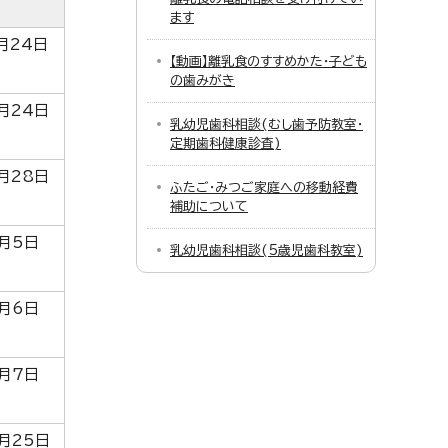
ます
月24日
【動画】離乳食のすすめかた・子ども
の歯みがき
月24日
乳幼児歯科相談(むし歯予防教室・
定期歯科健康診査)
月28日
ふたご・みつご家庭への移動経費
補助について
月5日
乳幼児歯科相談(5歳児歯科教室)
月6日
月7日
月25日