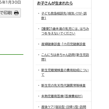
6年1月30日
お子さんが生まれたら
で印刷
子ども救急相談先(病気・けが・誤
飲)
【重要】1歳未満の乳児には、はちみ
つを与えないでください
産婦健康診査・1カ月児健康診査
こんにちは赤ちゃん訪問(新生児訪
問)
新生児聴覚検査の費用助成につい
て
新生児の先天性代謝異常等検査
未熟児養育医療(医療費給付)
産後ケア(宿泊型・日帰り型・訪問