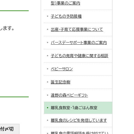
型)事業のご案内
子どもの予防接種
します。
出産・子育て応援事業について
バースデーサポート事業のご案内
子どもの発育や健康に関する相談
ベビーサロン
誕生記念樹
遠野の森ベビーギフト
離乳食教室・1歳ごはん教室
離乳食のレシピを発信しています
付〆切
離乳食の電話相談を受け付けてい