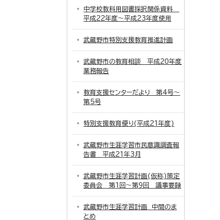
中学校教科用図書採択関係資料
平成22年度～平成23年度使用
武蔵野市特別支援教育推進計画
武蔵野市の教育相談 平成20年度
業務報告
教育支援センターだより 第4号～
第5号
特別支援教育便り(平成21年度)
武蔵野市生涯学習市民意識調査報
告書 平成21年3月
武蔵野市生涯学習計画(仮称)策定
委員会 第1回～第9回 議事要録
武蔵野市生涯学習計画 中間のま
とめ