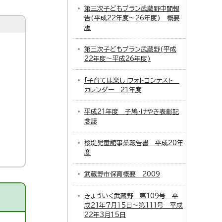
第三次子どもプラン武蔵野中間報
告(平成22年度～26年度) 概要
版
第三次子どもプラン武蔵野(平成
22年度～平成26年度)
「子育ては楽し」フォトコンテスト
カレンダー 21年度
平成21年度 子鳩・けやき表彰記
念誌
桜堤児童館事業報告書 平成20年
度
武蔵野市保育概要 2009
きょういく武蔵野 第109号 平
成21年7月15日～第111号 平成
22年3月15日