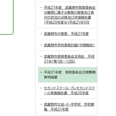
平成21年度 武蔵野市教育委員会
の権限に属する事務の管理及び執
行の状況の点検及び評価報告書
(平成20年度分)平成21年9月
武蔵野市の教育 平成21年度
武蔵野市学校教育計画(中間報告)
武蔵野市教育委員会定例会 平成
21年(第1回～12回)
平成21年度 教育委員会交際費精
算明細書
セカンドスクール・プレセカンドスク
ール実施報告書 平成20年度
武蔵野市立幼・小・中学校 学校要
覧 平成21年度