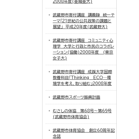
2008年度(亜細亜大)
武蔵野市寄付講座 講義録 統一テ
ーマ「21世紀の公共政策の課題と
展望」 平成20年度(武蔵野大)
武蔵野市寄付講座 コミュニティ心
理学 大学と行政と市民のコラボレ
ーション(協働)2008年度 (東京
女子大)
武蔵野市寄付講座 成蹊大学国際
教養科目「Thinking ECO─環
境学を考え、取り組む」2008年度
武蔵野市スポーツ振興計画
むさしの体協 第68号～第69号
(武蔵野市体育協会)
武蔵野市体育協会 創立60周年記
念誌