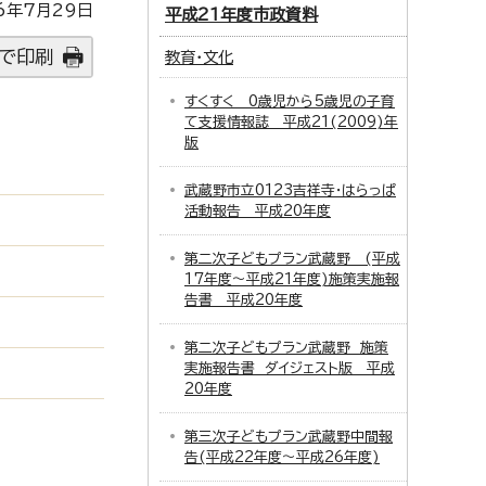
6年7月29日
平成21年度市政資料
で印刷
教育・文化
すくすく 0歳児から5歳児の子育
て支援情報誌 平成21(2009)年
版
武蔵野市立0123吉祥寺・はらっぱ
活動報告 平成20年度
第二次子どもプラン武蔵野 (平成
17年度～平成21年度)施策実施報
告書 平成20年度
第二次子どもプラン武蔵野 施策
実施報告書 ダイジェスト版 平成
20年度
第三次子どもプラン武蔵野中間報
告(平成22年度～平成26年度)