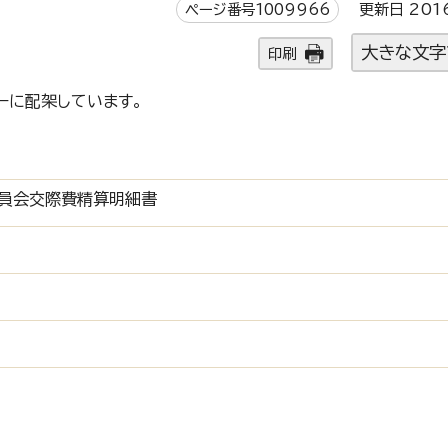
ページ番号1009966
更新日 201
大きな文字
印刷
ーに配架しています。
委員会交際費精算明細書