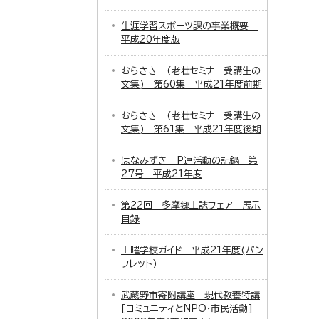
生涯学習スポーツ課の事業概要
平成20年度版
むらさき (老壮セミナー受講生の
文集) 第60集 平成21年度前期
むらさき (老壮セミナー受講生の
文集) 第61集 平成21年度後期
はなみずき P連活動の記録 第
27号 平成21年度
第22回 多摩郷土誌フェア 展示
目録
土曜学校ガイド 平成21年度(パン
フレット)
武蔵野市寄附講座 現代教養特講
[コミュニティとNPO・市民活動]