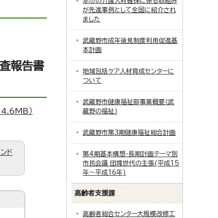
本市の介護人材確保に係る取組み
が先進事例として全国に紹介され
ました
武蔵野市成年後見制度利用促進基
本計画
調査報告書
地域包括ケア人材育成センターに
ついて
武蔵野市健康福祉部事業概要（武
.6MB）
蔵野の福祉）
武蔵野市第3期健康福祉総合計画
ィンド
第4期基本構想・長期計画テーマ別
市民会議 団塊世代の主張(平成15
年～平成16年)
高齢者支援課
高齢者総合センター大規模改修工