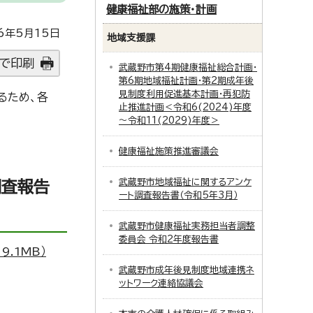
健康福祉部の施策・計画
6年5月15日
地域支援課
で印刷
武蔵野市第4期健康福祉総合計画・
第6期地域福祉計画・第2期成年後
見制度利用促進基本計画・再犯防
るため、各
止推進計画＜令和6(2024)年度
～令和11(2029)年度＞
健康福祉施策推進審議会
武蔵野市地域福祉に関するアンケ
調査報告
ート調査報告書（令和5年3月）
武蔵野市健康福祉実務担当者調整
委員会 令和2年度報告書
.1MB）
武蔵野市成年後見制度地域連携ネ
ットワーク連絡協議会