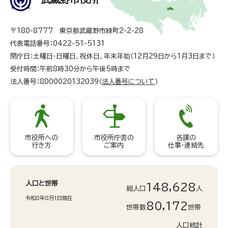
〒180-8777 東京都武蔵野市緑町2-2-28
代表電話番号：0422-51-5131
閉庁日：土曜日・日曜日、祝休日、年末年始（12月29日から1月3日まで）
受付時間：午前8時30分から午後5時まで
法人番号：8000020132039（
法人番号について
）
市役所への
市役所庁舎の
各課の
行き方
ご案内
仕事・連絡先
人口と世帯
148,628
総人口
人
令和8年8月1日現在
80,172
世帯数
世帯
人口統計