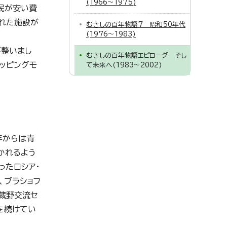
(1966～1975)
民が安い費
れた施設が
むさしの百年物語7 昭和50年代
(1976～1983)
が整いまし
むさしの百年物語エピローグ そし
ョッピングモ
て未来へ(1983～2002)
年からは青
かれるよう
ったロシア・
、ブラショフ
蔵野交流セ
を続けてい