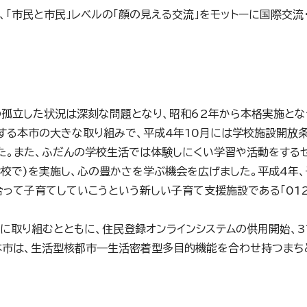
「市民と市民」レベルの「顔の見える交流」をモットーに国際交流
の孤立した状況は深刻な問題となり、昭和62年から本格実施とな
する本市の大きな取り組みで、平成4年10月には学校施設開放
た。また、ふだんの学校生活では体験しにくい学習や活動をする
校で)を実施し、心の豊かさを学ぶ機会を広げました。平成4年
って子育てしていこうという新しい子育て支援施設である「012
取り組むとともに、住民登録オンラインシステムの供用開始、3
本市は、生活型核都市―生活密着型多目的機能を合わせ持つまち