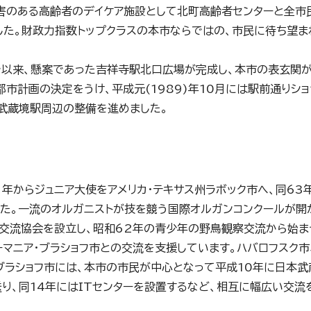
に障害のある高齢者のデイケア施設として北町高齢者センターと全市
した。財政力指数トップクラスの本市ならではの、市民に待ち望ま
で以来、懸案であった吉祥寺駅北口広場が完成し、本市の表玄関
都市計画の決定をうけ、平成元(1989)年10月には駅前通りシ
、武蔵境駅周辺の整備を進めました。
年からジュニア大使をアメリカ・テキサス州ラボック市へ、同63
た。一流のオルガニストが技を競う国際オルガンコンクールが開
交流協会を設立し、昭和62年の青少年の野鳥観察交流から始ま
マニア・ブラショフ市との交流を支援しています。ハバロフスク市
ブラショフ市には、本市の市民が中心となって平成10年に日本武
り、同14年にはITセンターを設置するなど、相互に幅広い交流