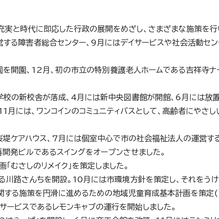
充実と時代に即応した行政の展開をめざし、さまざまな施策を行
営する障害者総合センター、9月にはデイサービスや社会活動セン
園を開園、12月、初の市立の特別養護老人ホームである吉祥寺ナ
学校の新校舎が落成、4月には新中央図書館が開館、6月には放
1月には、ワンコインのコミュニティバスとして、高齢者にやさし
桜堤ケアハウス、7月には個室中心で市の社会福祉法人の運営す
再開発ビルであるスイングをオープンさせました。
「むさしのリメイク」を策定しました。
ある川路さんちを開設。10月には市環境方針を策定し、それをうけ
に関する施策を円滑に進めるための地域児童育成基本計画を策定(
サービスであるレモンキャブの運行を開始しました。