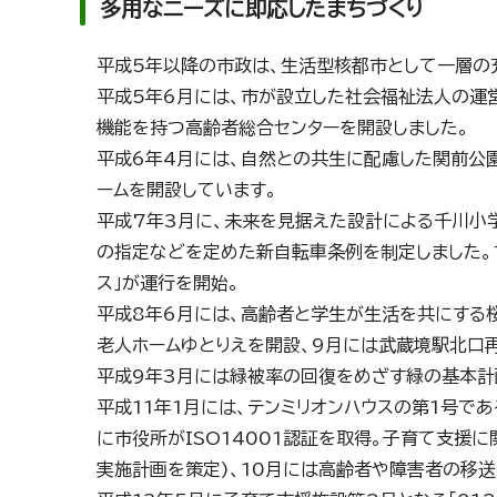
多用なニーズに即応したまちづくり
平成5年以降の市政は、生活型核都市として一層の
平成5年6月には、市が設立した社会福祉法人の運
機能を持つ高齢者総合センターを開設しました。
平成6年4月には、自然との共生に配慮した関前公
ームを開設しています。
平成7年3月に、未来を見据えた設計による千川小
の指定などを定めた新自転車条例を制定しました。1
ス」が運行を開始。
平成8年6月には、高齢者と学生が生活を共にする
老人ホームゆとりえを開設、9月には武蔵境駅北口
平成9年3月には緑被率の回復をめざす緑の基本計画
平成11年1月には、テンミリオンハウスの第1号で
に市役所がISO14001認証を取得。子育て支援
実施計画を策定)、10月には高齢者や障害者の移送