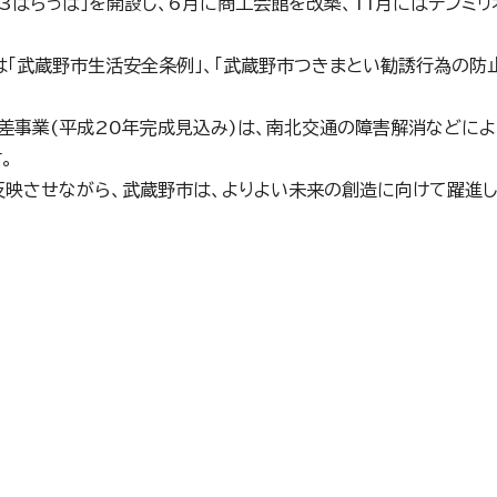
3はらっぱ」を開設し、6月に商工会館を改築、11月にはテンミリ
は「武蔵野市生活安全条例」、「武蔵野市つきまとい勧誘行為の防
。
差事業(平成20年完成見込み)は、南北交通の障害解消などによ
。
反映させながら、武蔵野市は、よりよい未来の創造に向けて躍進し