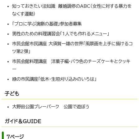
知っておきたい法知識 離婚調停のABC（女性に対する暴力を
なくす運動）
「プロに学ぶ演劇の基礎」参加者募集
男性のための料理講習会「1人でも作れるメニュー」
市民会館市民講座 大須賀一雄の世界「風景画を上手に描けるコ
ツ第2弾」
市民会館料理講座 洋菓子編・バラ色のチーズケーキとクッキ
ー
緑の市民講座「低木・生垣刈り込みのいろは」
子ども
大野田公園プレーパーク 公園で遊ぼう
ガイド＆GUIDE
7ページ