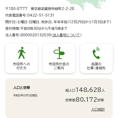
〒180-8777 東京都武蔵野市緑町2-2-28
代表電話番号：0422-51-5131
閉庁日：土曜日・日曜日、祝休日、年末年始（12月29日から1月3日まで）
受付時間：午前8時30分から午後5時まで
法人番号：8000020132039（
法人番号について
）
市役所への
市役所庁舎の
各課の
行き方
ご案内
仕事・連絡先
人口と世帯
148,628
総人口
人
令和8年8月1日現在
80,172
世帯数
世帯
人口統計