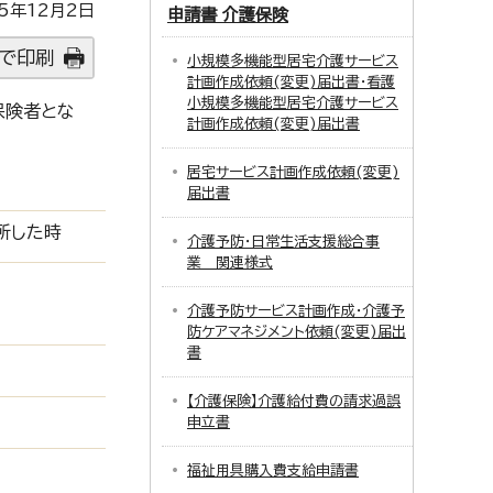
5年12月2日
申請書 介護保険
で印刷
小規模多機能型居宅介護サービス
計画作成依頼(変更)届出書・看護
小規模多機能型居宅介護サービス
保険者とな
計画作成依頼(変更)届出書
居宅サービス計画作成依頼(変更)
届出書
所した時
介護予防・日常生活支援総合事
業 関連様式
介護予防サービス計画作成・介護予
防ケアマネジメント依頼(変更)届出
書
【介護保険】介護給付費の請求過誤
申立書
福祉用具購入費支給申請書