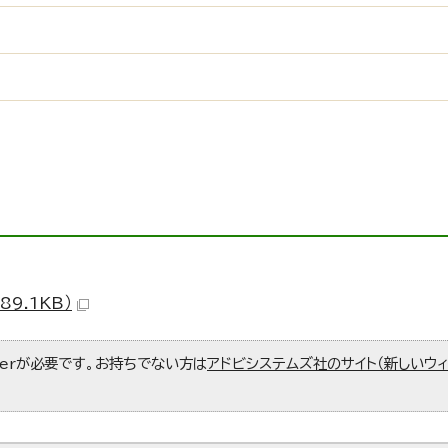
9.1KB）
aderが必要です。お持ちでない方は
アドビシステムズ社のサイト（新しいウ