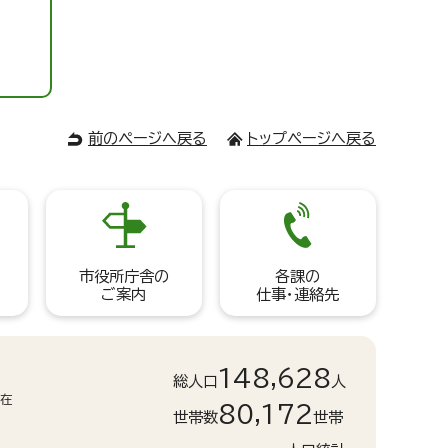
前のページへ戻る
トップページへ戻る
市役所庁舎の
各課の
ご案内
仕事・連絡先
148,628
総人口
人
現在
80,172
世帯数
世帯