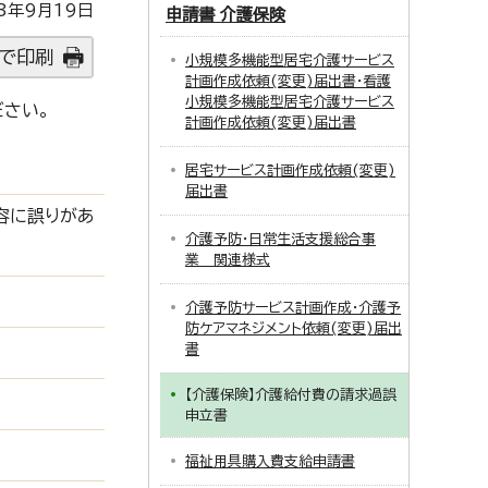
3年9月19日
申請書 介護保険
で印刷
小規模多機能型居宅介護サービス
計画作成依頼(変更)届出書・看護
小規模多機能型居宅介護サービス
さい。
計画作成依頼(変更)届出書
居宅サービス計画作成依頼(変更)
届出書
容に誤りがあ
介護予防・日常生活支援総合事
業 関連様式
介護予防サービス計画作成・介護予
防ケアマネジメント依頼(変更)届出
書
【介護保険】介護給付費の請求過誤
申立書
福祉用具購入費支給申請書