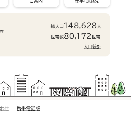
ご案内
仕事・連絡先
148,628
総人口
人
現在
80,172
世帯数
世帯
人口統計
合わせ
携帯電話版