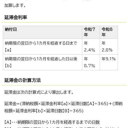
加算します。
延滞金利率
納付日
令和7
令和8
年
年
納期限の翌日から1カ月を経過する日まで
年
年
【a】
2.4％
2.8%
納期限の翌日から1カ月を経過した日以後
年
年9.1%
【b】
8.7％
延滞金の計算方法
延滞金は次の計算式により算出します。
延滞金=(滞納税額×延滞金利率【a】×延滞日数【A】÷365)+(滞納
税額×延滞金利率【b】×延滞日数【B】÷365)
【A】・・・納期限の翌日から1カ月を経過するまでの日数