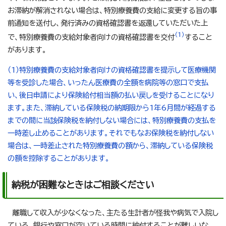
お滞納が解消されない場合は、特別療養費の支給に変更する旨の事
前通知を送付し、発行済みの資格確認書を返還していただいた上
（1）
で、特別療養費の支給対象者向けの資格確認書を交付
すること
があります。
（1）特別療養費の支給対象者向けの資格確認書を提示して医療機関
等を受診した場合、いったん医療費の全額を病院等の窓口で支払
い、後日申請により保険給付相当額の払い戻しを受けることになり
ます。また、滞納している保険税の納期限から1年6月間が経過する
までの間に当該保険税を納付しない場合には、特別療養費の支払を
一時差し止めることがあります。それでもなお保険税を納付しない
場合は、一時差止された特別療養費の額から、滞納している保険税
の額を控除することがあります。
納税が困難なときはご相談ください
離職して収入が少なくなった、主たる生計者が怪我や病気で入院し
ている、銀行や窓口が空いている時間に納付することが難しいな