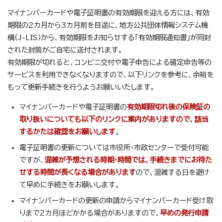
マイナンバーカードや電子証明書の有効期限を迎える方には、有効
期限の2カ月から3カ月前を目途に、地方公共団体情報システム機
構（J-LIS）から、有効期限をお知らせする「有効期限通知書」が同封
された封筒がご自宅に送付されます。
有効期限が切れると、コンビニ交付や電子申告による確定申告等の
サービスを利用できなくなりますので、以下リンクを参考に、余裕を
もって更新手続きを行うようお願いいたします。
マイナンバーカードや電子証明書の
有効期限切れ後の保険証の
取り扱いについても以下のリンクに案内がありますので、該当
するかたは確認をお願いします
。
電子証明書の更新については市役所・市政センターで受付可能
ですが、
混雑が予想される時期・時間では、手続きまでにお待た
せする時間が長くなる場合があります
ので、混雑する日を避け
て早めに手続きをお願いします。
マイナンバーカードの更新の申請からマイナンバーカード受け取
りまで2カ月ほどかかる場合がありますので、
早めの発行申請