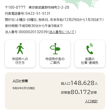
〒180-8777 東京都武蔵野市緑町2-2-28
代表電話番号：0422-51-5131
閉庁日：土曜日・日曜日、祝休日、年末年始（12月29日から1月3日まで）
受付時間：午前8時30分から午後5時まで
法人番号：8000020132039（
法人番号について
）
市役所への
市役所庁舎の
各課の
行き方
ご案内
仕事・連絡先
人口と世帯
148,628
総人口
人
令和8年8月1日現在
80,172
世帯数
世帯
人口統計