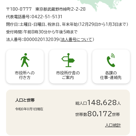
〒180-8777 東京都武蔵野市緑町2-2-28
代表電話番号：0422-51-5131
閉庁日：土曜日・日曜日、祝休日、年末年始（12月29日から1月3日まで）
受付時間：午前8時30分から午後5時まで
法人番号：8000020132039（
法人番号について
）
市役所への
市役所庁舎の
各課の
行き方
ご案内
仕事・連絡先
人口と世帯
148,628
総人口
人
令和8年8月1日現在
80,172
世帯数
世帯
人口統計