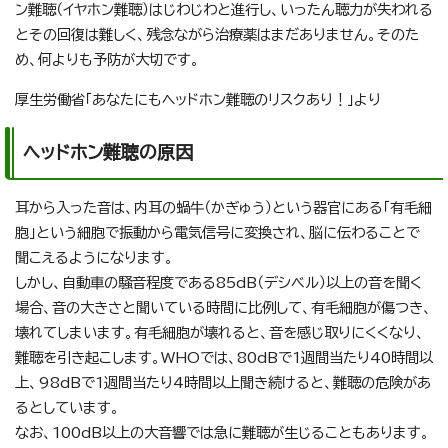
ン難聴（イヤホン難聴）はじわじわと進行し、いったん聴力が失われる
とその回復は難しく、残念ながら治療薬はまだありません。そのた
め、何よりも予防が大切です。
厚生労働省「あなたにもヘッドホン難聴のリスクあり！」より
ヘッドホン難聴の原因
耳から入った音は、内耳の蝸牛（かぎゅう）という器官にある「有毛細
胞」という細胞で振動から電気信号に変換され、脳に伝わることで
聞こえるようになります。
しかし、自動車の騒音程度である85dB（デシベル）以上の音を聞く
場合、音の大きさと聞いている時間に比例して、有毛細胞が傷つき、
壊れてしまいます。有毛細胞が壊れると、音を感じ取りにくくなり、
難聴を引き起こします。WHOでは、80dBで1週間当たり40時間以
上、98dBで1週間当たり4時間以上聞き続けると、難聴の危険があ
るとしています。
なお、100dB以上の大音響では急に難聴が生じることもあります。