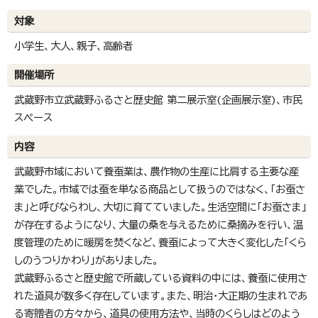
対象
小学生、大人、親子、高齢者
開催場所
武蔵野市立武蔵野ふるさと歴史館 第二展示室(企画展示室)、市民
スペース
内容
武蔵野市域において養蚕業は、農作物の生産に比肩する主要な産
業でした。市域では蚕を単なる商品として扱うのではなく、「お蚕さ
ま」と呼びならわし、大切に育てていました。生活空間に「お蚕さま」
が存在するようになり、大量の桑を与えるために桑摘みを行い、温
度管理のために暖房を焚くなど、養蚕によって大きく変化した「くら
しのうつりかわり」がありました。
武蔵野ふるさと歴史館で所蔵している資料の中には、養蚕に使用さ
れた道具が数多く存在しています。また、明治・大正期の生まれであ
る寄贈者の方々から、道具の使用方法や、当時のくらしはどのよう