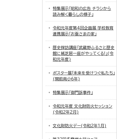
特集展示「昭和の広告 チラシから
読み解く暮らしの様子」
令和元年度第4回企画展 学校教育
連携展示「お蚕さまの家」
歴史探訪講座「武蔵野ふるさと歴史
館に紙芝居一座がやってくる!」(令
和元年度)
ポスター展「未来を受けつぐ私たち」
(関前南小6年)
特集展示「御門訴事件」
令和元年度 文化財防火セッション
(令和2年2月)
文化財防火デー(令和2年1月)