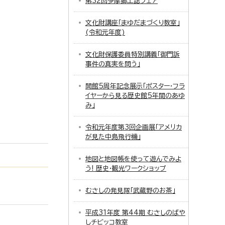
第32回多摩郷土誌フェア
文化財講座「まゆだまづくり教室」
(令和元年度)
文化財保護委員特別講義「御門訴
事件の真実を問う」
開館5周年記念展示「ポスター・フラ
イヤーから見る歴史館5年間のあゆ
み」
令和元年度第3回企画展「アメリカ
が見た中島飛行機」
地図と地図帳を使って遊んでみよ
う! 歴史・観光ワークショップ
むさしの発見隊「武蔵野のお茶」
平成31年度 第44期 むさしのばや
しチビッコ教室