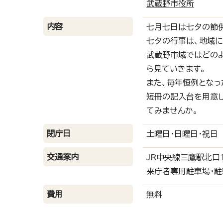
武蔵野市役所
内容
七月七日は七夕の節
七夕の行事は、地域に
武蔵野市域ではどの
ら見ていきます。
また、毎年恒例となっ
短冊の記入台を用意
てみませんか。
閉庁日
土曜日・日曜日・祝日
交通案内
JR中央線三鷹駅北口
来庁者専用駐車場・駐
費用
無料