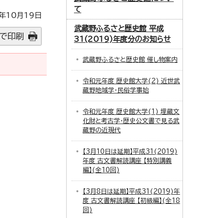
て
年10月19日
武蔵野ふるさと歴史館 平成
で印刷
31(2019)年度分のお知らせ
武蔵野ふるさと歴史館 催し物案内
令和元年度 歴史館大学(2) 近世武
蔵野地域学・民俗学事始
令和元年度 歴史館大学(1) 埋蔵文
化財と考古学・歴史公文書で見る武
蔵野の近現代
【3月10日は延期】平成31(2019)
年度 古文書解読講座 【特別講義
編】(全10回)
【3月8日は延期】平成31(2019)年
度 古文書解読講座 【初級編】(全18
回)