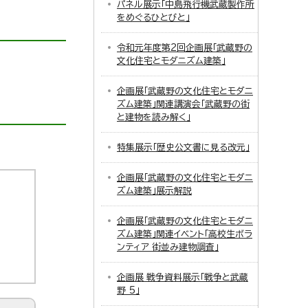
パネル展示「中島飛行機武蔵製作所
をめぐるひとびと」
令和元年度第2回企画展「武蔵野の
文化住宅とモダニズム建築」
企画展「武蔵野の文化住宅とモダニ
ズム建築」関連講演会「武蔵野の街
と建物を読み解く」
特集展示「歴史公文書に見る改元」
企画展「武蔵野の文化住宅とモダニ
ズム建築」展示解説
企画展「武蔵野の文化住宅とモダニ
ズム建築」関連イベント「高校生ボラ
ンティア 街並み建物調査」
企画展 戦争資料展示「戦争と武蔵
野 5」