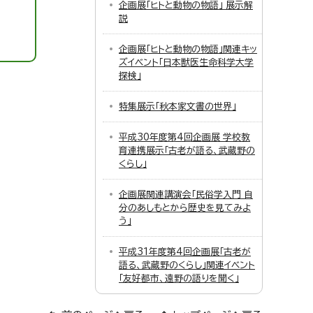
企画展「ヒトと動物の物語」 展示解
説
企画展「ヒトと動物の物語」関連キッ
ズイベント「日本獣医生命科学大学
探検」
特集展示「秋本家文書の世界」
平成30年度第4回企画展 学校教
育連携展示「古老が語る、武蔵野の
くらし」
企画展関連講演会「民俗学入門 自
分のあしもとから歴史を見てみよ
う」
平成31年度第4回企画展「古老が
語る、武蔵野のくらし」関連イベント
「友好都市、遠野の語りを聞く」