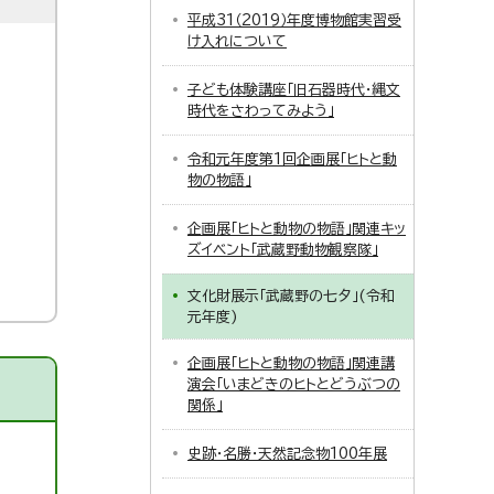
平成31（2019）年度博物館実習受
け入れについて
子ども体験講座「旧石器時代・縄文
時代をさわってみよう」
令和元年度第1回企画展「ヒトと動
物の物語」
企画展「ヒトと動物の物語」関連キッ
ズイベント「武蔵野動物観察隊」
文化財展示「武蔵野の七夕」(令和
元年度)
企画展「ヒトと動物の物語」関連講
演会「いまどきのヒトとどうぶつの
関係」
史跡・名勝・天然記念物100年展