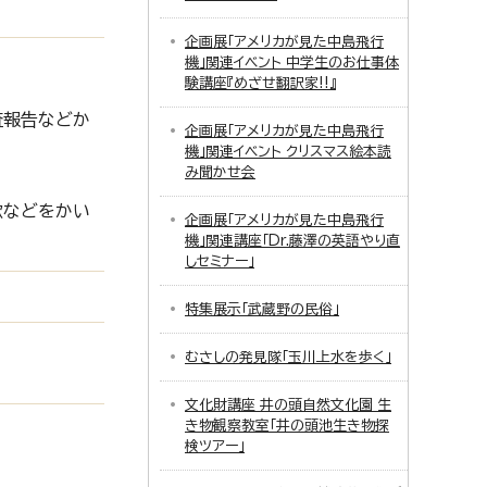
企画展「アメリカが見た中島飛行
機」関連イベント 中学生のお仕事体
験講座『めざせ翻訳家!!』
査報告などか
企画展「アメリカが見た中島飛行
機」関連イベント クリスマス絵本読
み聞かせ会
歌などをかい
企画展「アメリカが見た中島飛行
機」関連講座「Dr.藤澤の英語やり直
しセミナー」
特集展示「武蔵野の民俗」
むさしの発見隊「玉川上水を歩く」
文化財講座 井の頭自然文化園 生
き物観察教室「井の頭池生き物探
検ツアー」