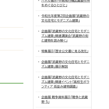
。
パネル展示「中島飛行機武蔵製作所
をめぐるひとびと」
令和元年度第2回企画展「武蔵野の
文化住宅とモダニズム建築」
企画展「武蔵野の文化住宅とモダニ
ズム建築」関連講演会「武蔵野の街
と建物を読み解く」
特集展示「歴史公文書に見る改元」
企画展「武蔵野の文化住宅とモダニ
ズム建築」展示解説
企画展「武蔵野の文化住宅とモダニ
ズム建築」関連イベント「高校生ボラ
ンティア 街並み建物調査」
企画展 戦争資料展示「戦争と武蔵
野 5」