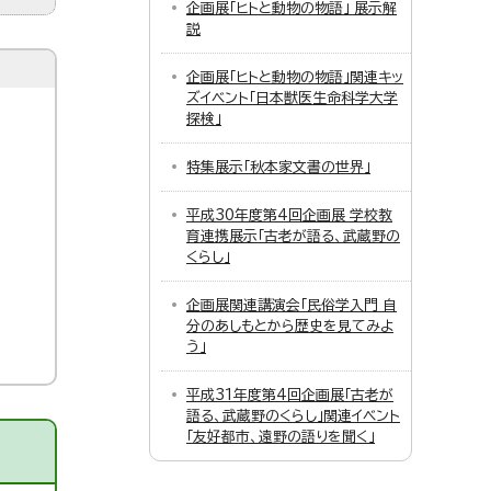
企画展「ヒトと動物の物語」 展示解
説
企画展「ヒトと動物の物語」関連キッ
ズイベント「日本獣医生命科学大学
探検」
特集展示「秋本家文書の世界」
平成30年度第4回企画展 学校教
育連携展示「古老が語る、武蔵野の
くらし」
企画展関連講演会「民俗学入門 自
分のあしもとから歴史を見てみよ
う」
平成31年度第4回企画展「古老が
語る、武蔵野のくらし」関連イベント
「友好都市、遠野の語りを聞く」