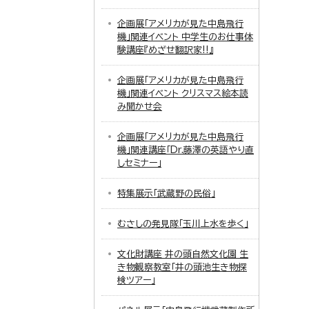
企画展「アメリカが見た中島飛行
機」関連イベント 中学生のお仕事体
験講座『めざせ翻訳家!!』
企画展「アメリカが見た中島飛行
機」関連イベント クリスマス絵本読
み聞かせ会
企画展「アメリカが見た中島飛行
機」関連講座「Dr.藤澤の英語やり直
しセミナー」
特集展示「武蔵野の民俗」
むさしの発見隊「玉川上水を歩く」
文化財講座 井の頭自然文化園 生
き物観察教室「井の頭池生き物探
検ツアー」