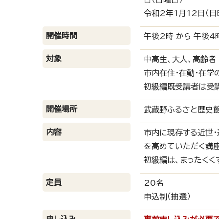
令和2年1月12日（日曜
開催時間
午後2時 から 午後4
対象
中高生、大人、高齢者
市内在住・在勤・在学
初級編既受講者は受
開催場所
武蔵野ふるさと歴史
内容
市内に現存する近世・
を高めていただく講座
初級編は、まったくく
定員
20名
申込制（抽選）