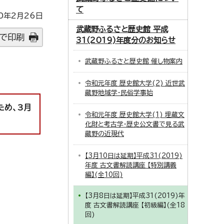
て
0年2月26日
武蔵野ふるさと歴史館 平成
で印刷
31(2019)年度分のお知らせ
武蔵野ふるさと歴史館 催し物案内
令和元年度 歴史館大学(2) 近世武
蔵野地域学・民俗学事始
ため、3月
令和元年度 歴史館大学(1) 埋蔵文
化財と考古学・歴史公文書で見る武
蔵野の近現代
【3月10日は延期】平成31(2019)
年度 古文書解読講座 【特別講義
編】(全10回)
【3月8日は延期】平成31(2019)年
度 古文書解読講座 【初級編】(全18
回)