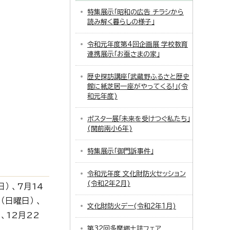
特集展示「昭和の広告 チラシから
読み解く暮らしの様子」
令和元年度第4回企画展 学校教育
連携展示「お蚕さまの家」
歴史探訪講座「武蔵野ふるさと歴史
館に紙芝居一座がやってくる!」(令
和元年度)
ポスター展「未来を受けつぐ私たち」
(関前南小6年)
特集展示「御門訴事件」
令和元年度 文化財防火セッション
(令和2年2月)
） 、7月14
（日曜日） 、
文化財防火デー(令和2年1月)
 、12月22
第32回多摩郷土誌フェア