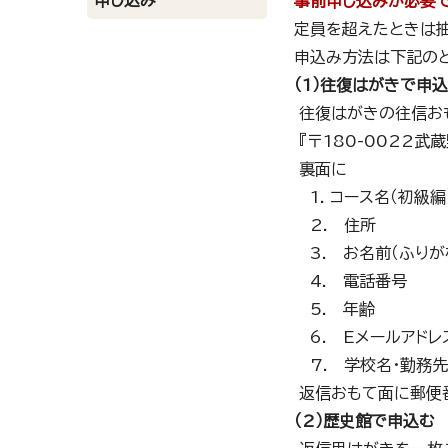
申し込み
事前申し込みが必要で
定員を超えたときは
申込み方法は下記のと
（1）往復はがきで申
往復はがきの往信お
『〒180-0022武
裏面に
1. コース名（初級編
2. 住所
3. お名前（ふりが
4. 電話番号
5. 年齢
6. Eメールアドレ
7. 学校名・勤務先
返信おもて面に郵便
（2）歴史館で申込む