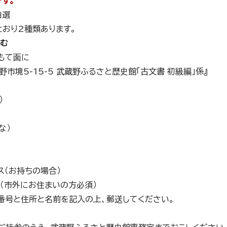
す。
抽選
おり2種類あります。
込む
もて面に
蔵野市境5-15-5 武蔵野ふるさと歴史館「古文書 初級編」係』
）
な）
ス（お持ちの場合）
（市外にお住まいの方必須）
番号と住所と名前を記入の上、郵送してください。