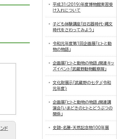
平成31（2019）年度博物館実習受
け入れについて
子ども体験講座「旧石器時代・縄文
時代をさわってみよう」
令和元年度第1回企画展「ヒトと動
物の物語」
企画展「ヒトと動物の物語」関連キッ
ズイベント「武蔵野動物観察隊」
文化財展示「武蔵野の七夕」(令和
元年度)
企画展「ヒトと動物の物語」関連講
演会「いまどきのヒトとどうぶつの
関係」
史跡・名勝・天然記念物100年展
ィンド