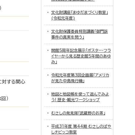
）
文化財講座「まゆだまづくり教室」
(令和元年度)
文化財保護委員特別講義「御門訴
事件の真実を問う」
開館5周年記念展示「ポスター・フラ
イヤーから見る歴史館5年間のあゆ
み」
令和元年度第3回企画展「アメリカ
が見た中島飛行機」
に対する関心
地図と地図帳を使って遊んでみよ
回）
う! 歴史・観光ワークショップ
むさしの発見隊「武蔵野のお茶」
平成31年度 第44期 むさしのばや
しチビッコ教室