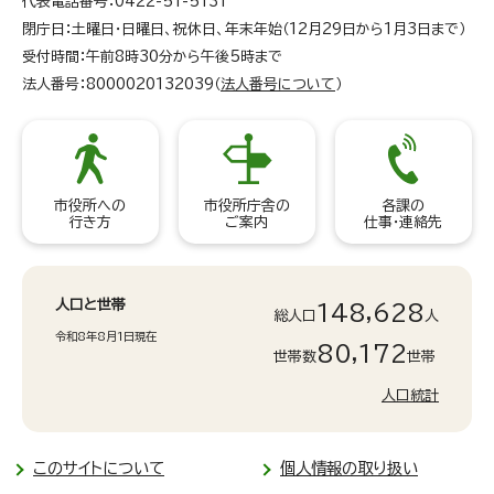
代表電話番号：0422-51-5131
閉庁日：土曜日・日曜日、祝休日、年末年始（12月29日から1月3日まで）
受付時間：午前8時30分から午後5時まで
法人番号：8000020132039（
法人番号について
）
市役所への
市役所庁舎の
各課の
行き方
ご案内
仕事・連絡先
人口と世帯
148,628
総人口
人
令和8年8月1日現在
80,172
世帯数
世帯
人口統計
このサイトについて
個人情報の取り扱い