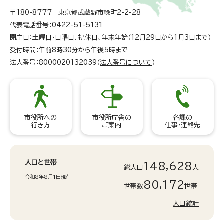
〒180-8777 東京都武蔵野市緑町2-2-28
代表電話番号：0422-51-5131
閉庁日：土曜日・日曜日、祝休日、年末年始（12月29日から1月3日まで）
受付時間：午前8時30分から午後5時まで
法人番号：8000020132039（
法人番号について
）
市役所への
市役所庁舎の
各課の
行き方
ご案内
仕事・連絡先
人口と世帯
148,628
総人口
人
令和8年8月1日現在
80,172
世帯数
世帯
人口統計