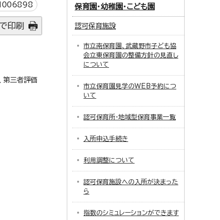
006898
保育園・幼稚園・こども園
で印刷
認可保育施設
市立南保育園、武蔵野市子ども協
会立東保育園の整備方針の見直し
について
、第三者評価
市立保育園見学のWEB予約につ
いて
認可保育所・地域型保育事業一覧
入所申込手続き
利用調整について
認可保育施設への入所が決まった
ら
指数のシミュレーションができます