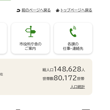
前のページへ戻る
トップページへ戻る
市役所庁舎の
各課の
ご案内
仕事・連絡先
148,628
総人口
人
現在
80,172
世帯数
世帯
人口統計