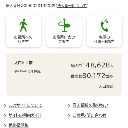
法人番号：8000020132039（
法人番号について
）
市役所への
市役所庁舎の
各課の
行き方
ご案内
仕事・連絡先
人口と世帯
148,628
総人口
人
令和8年8月1日現在
80,172
世帯数
世帯
人口統計
このサイトについて
個人情報の取り扱い
サイトの利用ガイド
ご意見・問い合わせ
携帯電話版