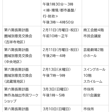
午後1時30分～3時
≪緑・環境/都市基盤/
行・財政≫
午後3時～4時50分
第六期長期計画
2月11日（月曜日・祝日）
商工会館4階
圏域別意見交換会
午前10時～正午
市民会議室
（吉祥寺地区）
第六期長期計画
2月11日（月曜日・祝日）
芸能劇場2階
圏域別意見交換会
午後2時～4時
小ホール
（中央地区）
第六期長期計画
2月13日（水曜日）
スイングホール
圏域別意見交換会
午後7時～9時
10階
（武蔵境地区）
スカイルーム
第六期長期計画
3月3日（日曜日）
市役所
無作為抽出市民ワーク
午後1時～5時
811会議室
ショップ
第六期長期計画
3月10日（日曜日）
市役所