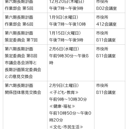
第六期長期計画
12月20日（木曜日）
市役所
作業部会 第5回
午後7時～午後9時
802会議室
第六期長期計画
1月9日（水曜日）
市役所
作業部会 第6回
午後7時～午後10時
412会議室
第六期長期計画
1月15日（火曜日）
市役所
策定委員会 第7回
午後7時～午後9時
811会議室
第六期長期計画
2月6日（水曜日）
市役所
策定委員会 第8回
午前9時30分～午後8
811会議室
市議会各会派等と
時
長期計画策定委員会
との意見交換会
第六期長期計画
2月9日（土曜日）
市役所
関係団体意見交換会
≪子ども・教育≫
811会議室
午前9時～10時30分
≪健康・福祉≫
午前10時50分～午後0
時20分
≪文化・市民生活≫