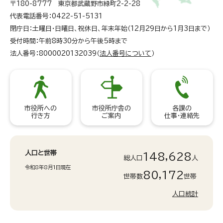
〒180-8777 東京都武蔵野市緑町2-2-28
代表電話番号：0422-51-5131
閉庁日：土曜日・日曜日、祝休日、年末年始（12月29日から1月3日まで）
受付時間：午前8時30分から午後5時まで
法人番号：8000020132039（
法人番号について
）
市役所への
市役所庁舎の
各課の
行き方
ご案内
仕事・連絡先
人口と世帯
148,628
総人口
人
令和8年8月1日現在
80,172
世帯数
世帯
人口統計