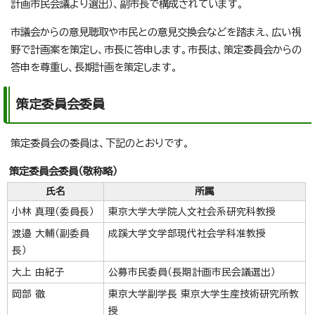
計画市民会議より選出）、副市長で構成されています。
市議会からの意見聴取や市民との意見交換会などを踏まえ、広い視
野で計画案を策定し、市長に答申します。市長は、策定委員会からの
答申を尊重し、長期計画を策定します。
策定委員会委員
策定委員会の委員は、下記のとおりです。
策定委員会委員（敬称略）
氏名
所属
小林 真理（委員長）
東京大学大学院人文社会系研究科教授
渡邉 大輔（副委員
成蹊大学文学部現代社会学科准教授
長）
大上 由紀子
公募市民委員（長期計画市民会議選出）
岡部 徹
東京大学副学長 東京大学生産技術研究所教
授