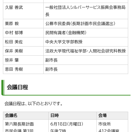
久留 善武
一般社団法人シルバーサービス振興会事務局
長
栗原 毅
公募市民委員（長期計画市民会議選出）
中村 郁博
民間有識者（金融機関）
松田 美佐
中央大学文学部教授
保井 美樹
法政大学現代福祉学部・人間社会研究科教授
笹井 肇
副市長
恩田 秀樹
副市長
会議日程
会議日程は、以下のとおりです。
会議名
日時
会場
第六期長期計画
6月18日（月曜日）
市役所
市民会議 第1回
午後7時
412会議室