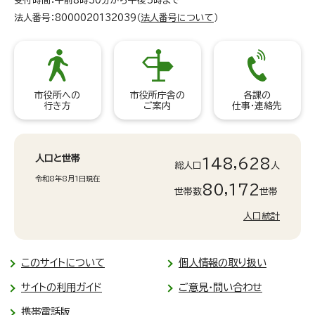
受付時間：午前8時30分から午後5時まで
法人番号：8000020132039（
法人番号について
）
市役所への
市役所庁舎の
各課の
行き方
ご案内
仕事・連絡先
人口と世帯
148,628
総人口
人
令和8年8月1日現在
80,172
世帯数
世帯
人口統計
このサイトについて
個人情報の取り扱い
サイトの利用ガイド
ご意見・問い合わせ
携帯電話版