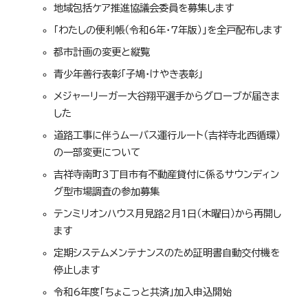
地域包括ケア推進協議会委員を募集します
「わたしの便利帳（令和6年・7年版）」を全戸配布します
都市計画の変更と縦覧
青少年善行表彰「子鳩・けやき表彰」
メジャーリーガー大谷翔平選手からグローブが届きま
した
道路工事に伴うムーバス運行ルート（吉祥寺北西循環）
の一部変更について
吉祥寺南町3丁目市有不動産貸付に係るサウンディン
グ型市場調査の参加募集
テンミリオンハウス月見路2月1日（木曜日）から再開し
ます
定期システムメンテナンスのため証明書自動交付機を
停止します
令和6年度「ちょこっと共済」加入申込開始