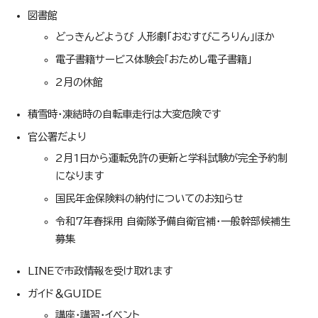
図書館
どっきんどようび 人形劇「おむすびころりん」ほか
電子書籍サービス体験会「おためし電子書籍」
2月の休館
積雪時・凍結時の自転車走行は大変危険です
官公署だより
2月1日から運転免許の更新と学科試験が完全予約制
になります
国民年金保険料の納付についてのお知らせ
令和7年春採用 自衛隊予備自衛官補・一般幹部候補生
募集
LINEで市政情報を受け取れます
ガイド＆GUIDE
講座・講習・イベント