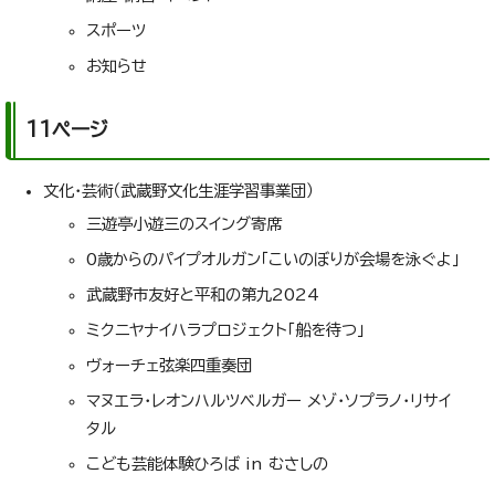
スポーツ
お知らせ
11ページ
文化・芸術（武蔵野文化生涯学習事業団）
三遊亭小遊三のスイング寄席
0歳からのパイプオルガン「こいのぼりが会場を泳ぐよ」
武蔵野市友好と平和の第九2024
ミクニヤナイハラプロジェクト「船を待つ」
ヴォーチェ弦楽四重奏団
マヌエラ・レオンハルツベルガー メゾ・ソプラノ・リサイ
タル
こども芸能体験ひろば in むさしの