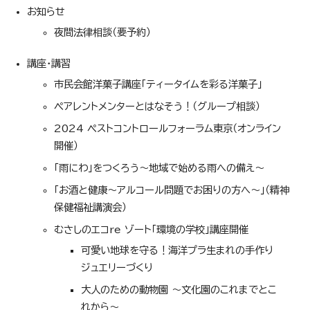
お知らせ
夜間法律相談（要予約）
講座・講習
市民会館洋菓子講座「ティータイムを彩る洋菓子」
ペアレントメンターとはなそう！（グループ相談）
2024 ペストコントロールフォーラム東京（オンライン
開催）
「雨にわ」をつくろう～地域で始める雨への備え～
「お酒と健康～アルコール問題でお困りの方へ～」（精神
保健福祉講演会）
むさしのエコre ゾート「環境の学校」講座開催
可愛い地球を守る！海洋プラ生まれの手作り
ジュエリーづくり
大人のための動物園 ～文化園のこれまでとこ
れから～