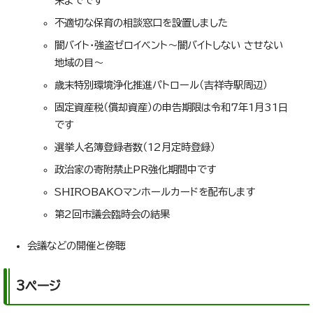
末までです
不適切な保育の相談窓口を設置しました
闇バイト・強盗ゼロイベント～闇バイトしない させない
地域の目～
歳末特別環境浄化推進パトロール（吉祥寺駅周辺）
固定資産税（償却資産）の申告期限は令和7年1月31日
です
選挙人名簿登録者数（12月定時登録）
政治家の寄附禁止PR強化期間中です
SHIROBAKOマンホールカードを配布します
第2回市議会臨時会の結果
会議などの開催と傍聴
3ページ