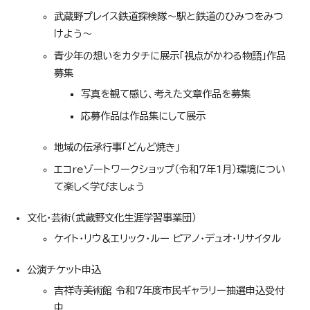
武蔵野プレイス鉄道探検隊～駅と鉄道のひみつをみつ
けよう～
青少年の想いをカタチに展示「視点がかわる物語」作品
募集
写真を観て感じ、考えた文章作品を募集
応募作品は作品集にして展示
地域の伝承行事「どんど焼き」
エコreゾートワークショップ（令和7年1月）環境につい
て楽しく学びましょう
文化・芸術（武蔵野文化生涯学習事業団）
ケイト・リウ＆エリック・ルー ピアノ・デュオ・リサイタル
公演チケット申込
吉祥寺美術館 令和7年度市民ギャラリー抽選申込受付
中