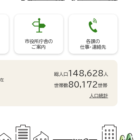
市役所庁舎の
各課の
ご案内
仕事・連絡先
148,628
総人口
人
現在
80,172
世帯数
世帯
人口統計