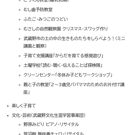
むし歯予防教室
ふたご・みつごのつどい
むさしの自然観察園 クリスマス・スワッグ作り
武蔵野市の土の中の生きものたちをしらべよう！（ミニ
講義と観察）
子育て支援講座「からだを育てる感覚遊び」
土曜学校「読む・聴く・伝えることば探検隊」
クリーンセンター「冬休み子どもワークショップ」
親と子の教室「2～3歳児パパママのためのお片付け講
座」
楽しく子育て
文化・芸術（武蔵野文化生涯学習事業団）
野原みどり ピアノ・リサイタル
笹沼樹 無伴奏チェロ・リサイタル