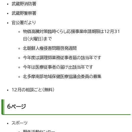
武蔵野消防署
武蔵野警察署
官公署だより
物価高騰対策臨時くらし応援事業申請期限は12月31
日（火曜日）まで
北朝鮮人権侵害問題啓発週間
今年度は調理師業務従事者届の該当年です
今年は医療従事者の届け出該当年です
北多摩南部地域保健医療協議会委員の募集
12月の相談ごと（無料）
6ページ
スポーツ
野外活動センター