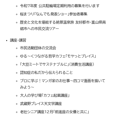
令和7年度 公共駐輪場定期利用の募集を行います
桜まつり「なんでも発表ショー」参加者募集
歴史と文化を堪能する絶景温泉旅 友好都市・富山県南
砺市への市民交流ツアー
講座・講習
市民活動団体の交流会
ゆる～くつながる哲学カフェ「モヤっとプレイス」
「大豆ミートでサステナブルに」（消費生活講座）
認知症の私だから伝えられること
プロに学ぶ！マンガ家のお仕事～四コマ漫画を描いて
みよう～
大人の学び場「カフェ起業講座」
武蔵野プレイス天文学講座
老壮シニア講座12月「前進座の女優と共に」