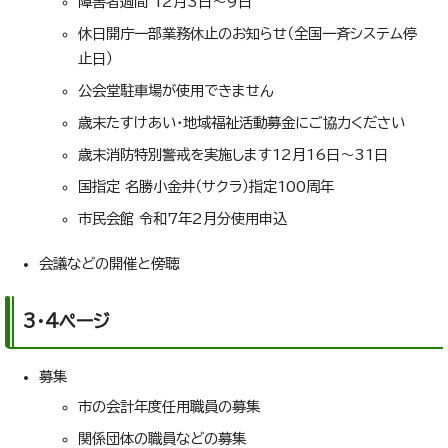
障害者週間 12月3日～9日
休日開庁一部業務休止のお知らせ（全国一斉システム停
止日）
公会堂駐車場が使用できません
歳末たすけあい・地域福祉活動募金にご協力ください
歳末消防特別警戒を実施します12月16日～31日
国指定 名勝小金井（サクラ）指定100周年
市民会館 令和7年2月分使用申込
会議などの開催と傍聴
3・4ページ
募集
市の会計年度任用職員の募集
関係団体の職員などの募集