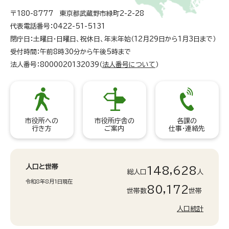
〒180-8777 東京都武蔵野市緑町2-2-28
代表電話番号：0422-51-5131
閉庁日：土曜日・日曜日、祝休日、年末年始（12月29日から1月3日まで）
受付時間：午前8時30分から午後5時まで
法人番号：8000020132039（
法人番号について
）
市役所への
市役所庁舎の
各課の
行き方
ご案内
仕事・連絡先
人口と世帯
148,628
総人口
人
令和8年8月1日現在
80,172
世帯数
世帯
人口統計