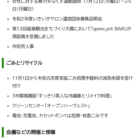
女性に対する暴力をなくす運動週間 11月12日（火曜日）～25
日（月曜日）
令和2年度いきいきサロン運営団体募集説明会
第13回産業観光まちづくり大賞において「gomi_pit BAR」が
奨励賞を受賞しました
市役所人事
ごみとリサイクル
11月1日から令和元年度家庭ごみ処理手数料の減免申請を受け
付け
3R環境講座「すっきり美人な冷蔵庫とリメイク料理」
クリーンセンター「オープンハーヴェスト」
電池・充電池、カセットボンベは危険・有害ごみです
会議などの開催と傍聴