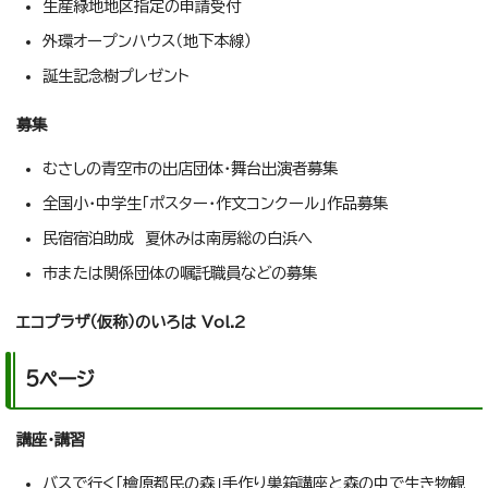
生産緑地地区指定の申請受付
外環オープンハウス（地下本線）
誕生記念樹プレゼント
募集
むさしの青空市の出店団体・舞台出演者募集
全国小・中学生「ポスター・作文コンクール」作品募集
民宿宿泊助成 夏休みは南房総の白浜へ
市または関係団体の嘱託職員などの募集
エコプラザ（仮称）のいろは Vol.2
5ページ
講座・講習
バスで行く「檜原都民の森」手作り巣箱講座と森の中で生き物観