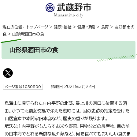
現在の位置：
トップページ
>
健康・福祉
>
健康・保健
>
食育
>
友好都市の
食
>
山形県酒田市の食
山形県酒田市の食
掲載日 2021年3月22日
ページ番号1030800
鳥海山に見守られた庄内平野の北部、最上川の河口に位置する酒
田。かつて北前船交易で栄えた港町には、国の史跡の指定を受けた
山居倉庫や本間家旧本邸など、歴史の香りが残ります。
肥沃な庄内平野がもたらすお米や野菜、果物などの農産物、目の前
の日本海でとれる新鮮な魚介類など、何を食べてもおいしい食のま