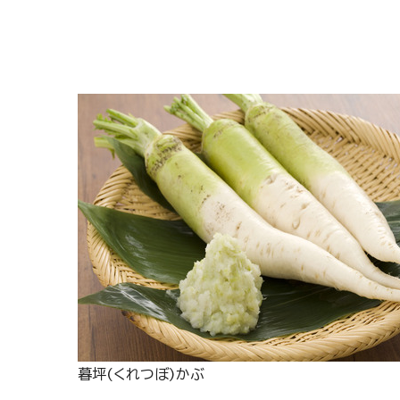
暮坪(くれつぼ)かぶ