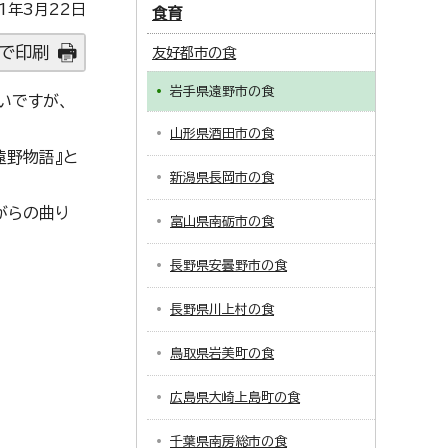
1年3月22日
食育
で印刷
友好都市の食
岩手県遠野市の食
いですが、
山形県酒田市の食
遠野物語』と
新潟県長岡市の食
がらの曲り
富山県南砺市の食
長野県安曇野市の食
長野県川上村の食
鳥取県岩美町の食
広島県大崎上島町の食
千葉県南房総市の食