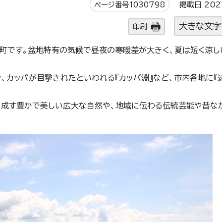
ページ番号1030798
掲載日 202
大きな文字
印刷
町です。盆地特有の気候で昼夜の寒暖差が大きく、夏は短く涼し
、カッパが目撃されたといわれる『カッパ淵』など、市内各地に『
成す豊かで美しい広大な自然や、地域に伝わる伝統芸能や昔な