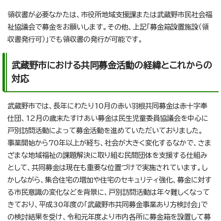
領収書が必要なかたは、市役所地域支援課または武蔵野市民社会福
祉協議会で募金をお願いします。その他、上記「募金箱設置施設（領
収書発行可）」でも領収書の発行が可能です。
武蔵野市における共同募金活動の経緯とこれからの
対応
武蔵野市では、長年にわたり10月の赤い羽根共同募金は赤十字奉
仕団、12月の歳末たすけあい募金は民生児童委員協議会を中心に
戸別訪問活動によって募金活動を進めていただいておりました。
事業開始から70年以上が経ち、社会が大きく変化するなかで、さま
ざまな地域福祉の課題解決に取り組む民間団体を支援する仕組み
として、共同募金は現在も重要な位置づけで実施されています。し
かしながら、集合住宅の増加や住宅のセキュリティ強化、募金に対す
る市民意識の変化などを背景に、戸別訪問活動は年々難しくなって
きており、平成30年度の「武蔵野市共同募金事業あり方検討会」で
の検討結果を受け、令和元年度より市内各所に募金箱を設置して募