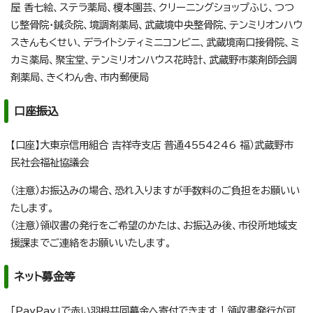
屋 香七絵、ステラ薬局、榎本園芸、クリーニングショップふじ、つつ
じ整骨院・鍼灸院、境調剤薬局、武蔵境中央整骨院、テンミリオンハウ
スきんもくせい、デライトシティミニコンビニ、武蔵境南口接骨院、ミ
カミ薬局、聚宝堂、テンミリオンハウス花時計、武蔵野市薬剤師会調
剤薬局、きくわん舎、市内郵便局
口座振込
【口座】大東京信用組合 吉祥寺支店 普通4554246 福）武蔵野市
民社会福祉協議会
（注意）お振込みの場合、恐れ入りますが手数料のご負担をお願いい
たします。
（注意）領収書の発行をご希望のかたは、お振込み後、市役所地域支
援課までご連絡をお願いいたします。
ネット募金等
「PayPay」で赤い羽根共同募金へ寄付できます！領収書発行が可