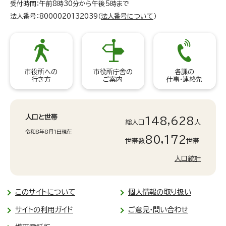
受付時間：午前8時30分から午後5時まで
法人番号：8000020132039（
法人番号について
）
市役所への
市役所庁舎の
各課の
行き方
ご案内
仕事・連絡先
人口と世帯
148,628
総人口
人
令和8年8月1日現在
80,172
世帯数
世帯
人口統計
このサイトについて
個人情報の取り扱い
サイトの利用ガイド
ご意見・問い合わせ