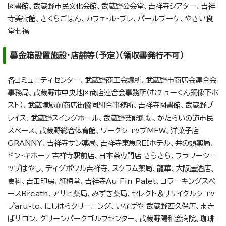
図書館、武蔵野市民文化会館、武蔵野公会堂、吉祥寺シアター、吉祥
寺美術館、さくらごはん、カフェ・ル・ブレ、パールブーケ、やさい食
堂七福
募金箱設置施設・店舗等（予定）（領収書発行不可）
各コミュニティセンター、武蔵野商工会議所、武蔵野市商店会連合会
事務局、武蔵野市中央地区商店連合会事務所（むチューくん銅像下ポ
スト）、武蔵境駅前商店街協同組合事務所、吉祥寺図書館、武蔵野プ
レイス、武蔵野スイングホール、武蔵野芸能劇場、かたらいの道市民
スペース、武蔵野総合体育館、ワークショップMEW、洋菓子店
GRANNY、吉祥寺サン薬局、吉祥寺東急REIホテル、井の頭薬局、
ドン・キホーテ吉祥寺駅前店、日本茶専門店 さらさら、フラワーショ
ップはやし、ディグボウル吉祥寺、スクラム薬局、龍華、大阪屋酒店、
更科、吉田印房、紅梅堂、吉祥寺Au Fin Palet、コワーキングスペ
ースBreath、アサヒ薬局、みずき薬局、セレクト＆リサイクルショッ
プaru-to、にしはらクリーニング、いなげや 武蔵野西久保店、まき
ばサロン、グリーンパークゴルフセンター、武蔵野陽和会病院、珈琲