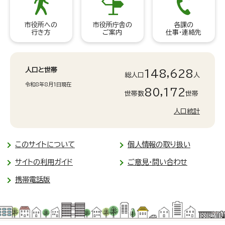
市役所への
市役所庁舎の
各課の
行き方
ご案内
仕事・連絡先
人口と世帯
148,628
総人口
人
令和8年8月1日現在
80,172
世帯数
世帯
人口統計
このサイトについて
個人情報の取り扱い
サイトの利用ガイド
ご意見・問い合わせ
携帯電話版