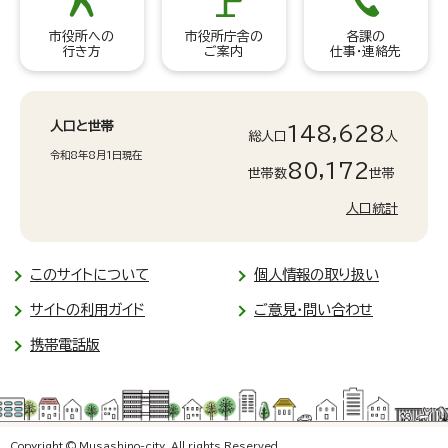
市役所への
市役所庁舎の
各課の
行き方
ご案内
仕事・連絡先
人口と世帯
148,628
総人口
人
令和8年8月1日現在
80,172
世帯数
世帯
人口統計
このサイトについて
個人情報の取り扱い
サイトの利用ガイド
ご意見・問い合わせ
携帯電話版
Copyright © Musashino-city. All rights Reserved.