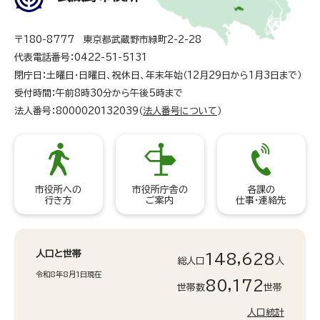
〒180-8777 東京都武蔵野市緑町2-2-28
代表電話番号：0422-51-5131
閉庁日：土曜日・日曜日、祝休日、年末年始（12月29日から1月3日まで）
受付時間：午前8時30分から午後5時まで
法人番号：8000020132039（
法人番号について
）
市役所への
市役所庁舎の
各課の
行き方
ご案内
仕事・連絡先
人口と世帯
148,628
総人口
人
令和8年8月1日現在
80,172
世帯数
世帯
人口統計