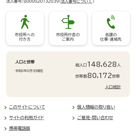
法人番号：8000020132039（
法人番号について
）
市役所への
市役所庁舎の
各課の
行き方
ご案内
仕事・連絡先
人口と世帯
148,628
総人口
人
令和8年8月1日現在
80,172
世帯数
世帯
人口統計
このサイトについて
個人情報の取り扱い
サイトの利用ガイド
ご意見・問い合わせ
携帯電話版