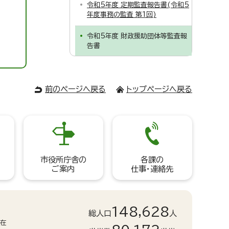
令和5年度 定期監査報告書(令和5
年度事務の監査 第1回)
令和5年度 財政援助団体等監査報
告書
前のページへ戻る
トップページへ戻る
市役所庁舎の
各課の
ご案内
仕事・連絡先
148,628
総人口
人
現在