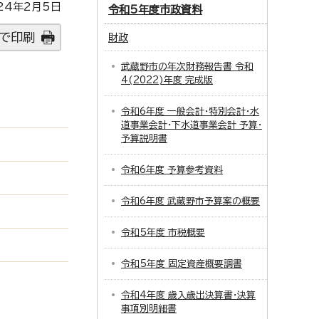
24年2月5日
令和5年度市政資料
で印刷
財政
武蔵野市の年次財務報告書 令和
4(2022)年度 完成版
令和6年度 一般会計・特別会計・水
道事業会計・下水道事業会計 予算・
予算説明書
令和6年度 予算参考資料
令和6年度 武蔵野市予算案の概要
令和5年度 市税概要
令和5年度 固定資産概要調書
令和4年度 歳入歳出決算書・決算
事項別明細書