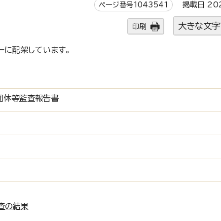
ページ番号1043541
掲載日 20
大きな文字
印刷
ーに配架しています。
団体等監査報告書
査の結果